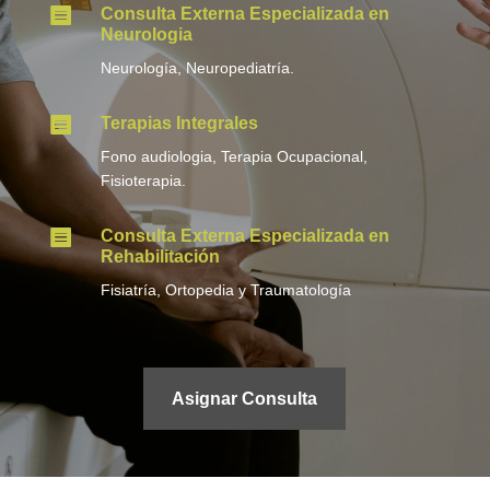

Consulta Externa Especializada en
Neurologia
Neurología, Neuropediatría.

Terapias Integrales
Fono audiologia, Terapia Ocupacional,
Fisioterapia.

Consulta Externa Especializada en
Rehabilitación
Fisiatría, Ortopedia y Traumatología
Asignar Consulta